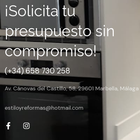
¡Solicita tu
presupuesto sin
compromiso!
(+34) 658 730 258
Av. Cánovas del Castillo, 58, 29601 Marbella, Málaga
estiloyreformas@hotmail.com